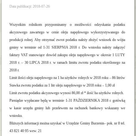
Data publikacji: 2018-07-26
Wszystkim rolnikom przypominamy o możliwości odzyskania podatku
akcyzowego zawartego w cenie oleju napędowego wykorzystywanego do
produkcji rolnej. Aby otrzymać zwrot podatku należy złożyć wniosek do wójta
gminy w terminie od 1-31 SIERPNIA 2018 r. Do wniosku należy załączyć
faktury VAT stanowiące dowód zakupu oleju napędowego w okresie 1 LUTY
2018 r. – 30 LIPCA 2018 r. w ramach limitu zwrotu podatku określonego na
2018 r.
Limit ilości oleju napędowego na 1 ha użytków rolnych w 2018 roku – 86 litrów
Stawka zwrotu podatku za 1 litr oleju napędowego w 2018 roku – 1,00 zł
Limit zwrotu podatku akcyzowego wynosi 86,00 zł * ilość ha użytków rolnych.
Pieniądze wypłacane będą w terminie 1-31 PAŹDZIERNIKA 2018 r. gotówką
w kasie urzędu gminy lub przelewem na rachunek bankowy wskazany we
wniosku.
Bliższych informacji można uzyskać w Urzędzie Gminy Burzenin– pok. nr 8 tel.
43 821 40 95 wew. 21