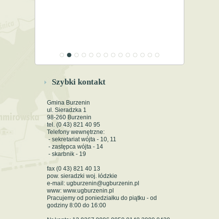
Szybki kontakt
Gmina Burzenin
ul. Sieradzka 1
98-260 Burzenin
tel. (0 43) 821 40 95
Telefony wewnętrzne:
- sekretariat wójta - 10, 11
- zastępca wójta - 14
- skarbnik - 19
fax (0 43) 821 40 13
pow. sieradzki woj. łódzkie
e-mail: ugburzenin@ugburzenin.pl
www: www.ugburzenin.pl
Pracujemy od poniedziałku do piątku - od
godziny 8:00 do 16:00