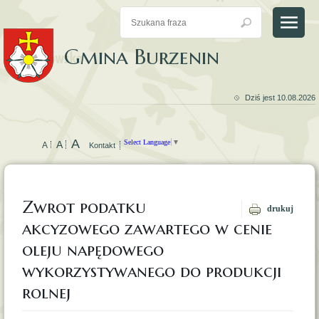
Gmina Burzenin
Dziś jest 10.08.2026
A
Select Language
▼
A
A
Kontakt
Mapa Gminy Burzenin
Czyste Powietrze
Biuletyn Informacji Publicznej
Zwrot podatku
drukuj
akcyzowego zawartego w cenie
oleju napędowego
wykorzystywanego do produkcji
rolnej