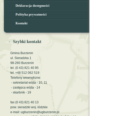
Deklaracja dostępności
Polityka prywatności
Kontakt
Szybki kontakt
Gmina Burzenin
ul. Sieradzka 1
98-260 Burzenin
tel. (0 43) 821 40 95
tel. +48 512 062 519
Telefony wewnętrzne:
- sekretariat wójta - 10, 11
- zastępca wójta - 14
- skarbnik - 19
fax (0 43) 821 40 13
pow. sieradzki woj. łódzkie
e-mail: ugburzenin@ugburzenin.pl