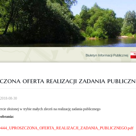
Biuletyn Informacji Publicznej
czona oferta realizacji zadania publicz
: 2018-08-30
rcie złożonej w trybie małych zleceń na realizację zadania publicznego
pobrania:
9444_UPROSZCZONA_OFERTA_REALIZACJI_ZADANIA_PUBLICZNEGO.pdf