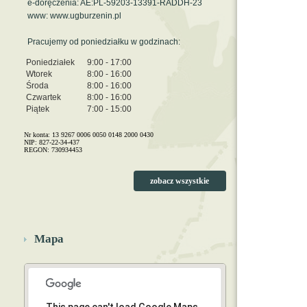
e-doręczenia: AE:PL-59203-13391-RADDH-23
www: www.ugburzenin.pl
Pracujemy od poniedziałku w godzinach:
Poniedziałek
9:00 - 17:00
Wtorek
8:00 - 16:00
Środa
8:00 - 16:00
Czwartek
8:00 - 16:00
Piątek
7:00 - 15:00
Nr konta: 13 9267 0006 0050 0148 2000 0430
NIP: 827-22-34-437
REGON: 730934453
zobacz wszystkie
Mapa