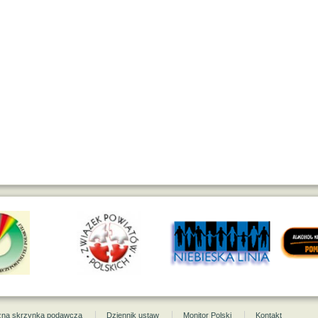
czna skrzynka podawcza
Dziennik ustaw
Monitor Polski
Kontakt