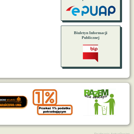
Biuletyn Informacji
Publicznej
Realizacja:
ActiveDesign