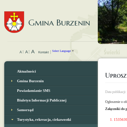
Gmina Burzenin
A
Select Language
▼
A
A
Kontakt
Aktualności
Uprosz
Gmina Burzenin
Powiadamianie SMS
Data publikacji
Biuletyn Informacji Publicznej
Ogłoszenie o ofe
Załączniki do 
Samorząd
Turystyka, rekreacja, ciekawostki
153563