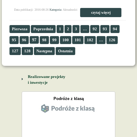
Data publikacji: 2016-08-26
Kategoria:
Aktualności
czytaj więcej
Pierwsza
Poprzednia
1
2
3
…
92
93
94
95
96
97
98
99
100
101
102
…
126
127
128
Następna
Ostatnia
Realizowane projekty
i inwestycje
Podróże z klasą