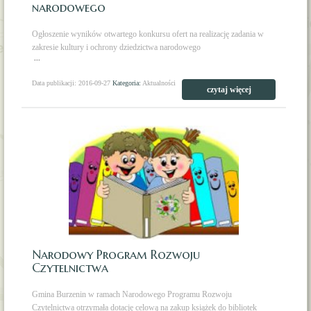
narodowego
Ogłoszenie wyników otwartego konkursu ofert na realizację zadania w
zakresie kultury i ochrony dziedzictwa narodowego
...
Data publikacji: 2016-09-27
Kategoria:
Aktualności
czytaj więcej
Narodowy Program Rozwoju
Czytelnictwa
Gmina Burzenin w ramach Narodowego Programu Rozwoju
Czytelnictwa otrzymała dotację celową na zakup książek do bibliotek