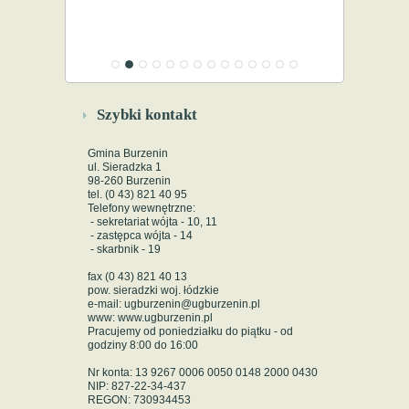
Szybki kontakt
Gmina Burzenin
ul. Sieradzka 1
98-260 Burzenin
tel. (0 43) 821 40 95
Telefony wewnętrzne:
- sekretariat wójta - 10, 11
- zastępca wójta - 14
- skarbnik - 19
fax (0 43) 821 40 13
pow. sieradzki woj. łódzkie
e-mail: ugburzenin@ugburzenin.pl
www: www.ugburzenin.pl
Pracujemy od poniedziałku do piątku - od
godziny 8:00 do 16:00
Nr konta: 13 9267 0006 0050 0148 2000 0430
NIP: 827-22-34-437
REGON: 730934453