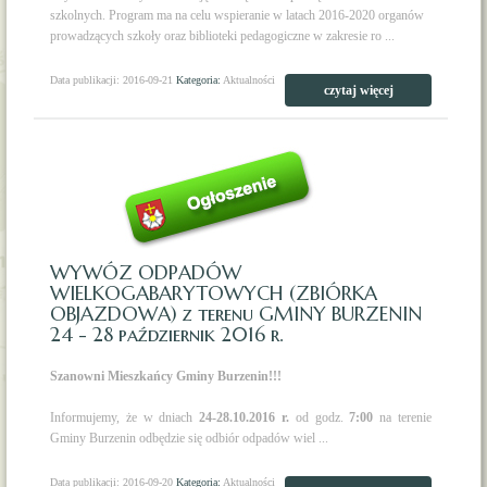
szkolnych. Program ma na celu wspieranie w latach 2016-2020 organów
prowadzących szkoły oraz biblioteki pedagogiczne w zakresie ro ...
Data publikacji: 2016-09-21
Kategoria:
Aktualności
czytaj więcej
WYWÓZ ODPADÓW
WIELKOGABARYTOWYCH (ZBIÓRKA
OBJAZDOWA) z terenu GMINY BURZENIN
24 - 28 październik 2016 r.
Szanowni Mieszkańcy Gminy Burzenin!!!
Informujemy, że w dniach
24-28.10.2016 r.
od godz.
7:00
na terenie
Gminy Burzenin odbędzie się odbiór odpadów wiel ...
Data publikacji: 2016-09-20
Kategoria:
Aktualności