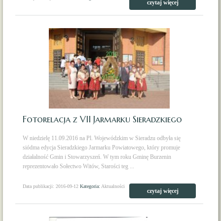
czytaj więcej
Fotorelacja z VII Jarmarku Sieradzkiego
W niedzielę 11.09.2016 na Pl. Wojewódzkim w Sieradzu odbyła się
siódma edycja Sieradzkiego Jarmarku Powiatowego, który promuje
działalność Gmin i Stowarzyszeń. W tym roku Gminę Burzenin
reprezentowało Sołectwo Witów, Starości teg ...
Data publikacji: 2016-09-12
Kategoria:
Aktualności
czytaj więcej