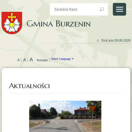
Gmina Burzenin
Dziś jest 09.08.2026
A
Select Language
▼
A
A
Kontakt
Mapa Gminy Burzenin
Czyste Powietrze
Biuletyn Informacji Publicznej
Aktualności