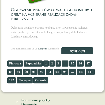
Ogłoszenie wyników otwartego konkursu
ofert na wspieranie realizacji zadań
publicznych
Ogłoszenie wyników otartego konkursu ofert na wspieranie realizacji
zadań publicznych w zakresie kultury, sztuki, ochrony dóbr kultury i
dziedzictwa narodowego
...
Data publikacji: 2018-08-29
Kategoria:
Aktualności
czytaj więcej
Pierwsza
Poprzednia
1
2
3
…
85
86
87
88
89
90
91
92
93
94
95
…
140
141
142
Następna
Ostatnia
Realizowane projekty
i inwestycje