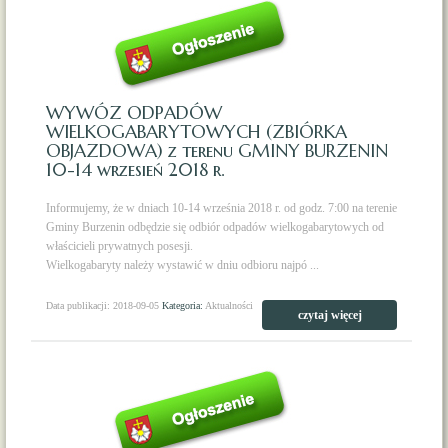
WYWÓZ ODPADÓW
WIELKOGABARYTOWYCH (ZBIÓRKA
OBJAZDOWA) z terenu GMINY BURZENIN
10-14 wrzesień 2018 r.
Informujemy, że w dniach 10-14 września 2018 r. od godz. 7:00 na terenie
Gminy Burzenin odbędzie się odbiór odpadów wielkogabarytowych od
właścicieli prywatnych posesji.
Wielkogabaryty należy wystawić w dniu odbioru najpó ...
Data publikacji: 2018-09-05
Kategoria:
Aktualności
czytaj więcej