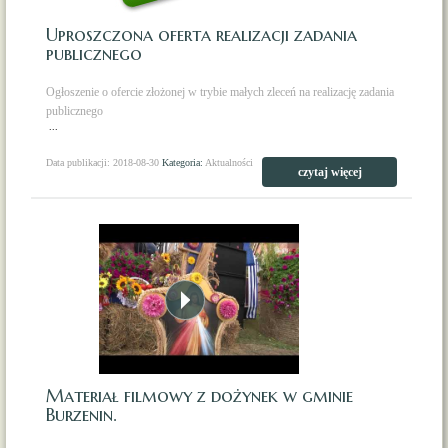
Uproszczona oferta realizacji zadania
publicznego
Ogłoszenie o ofercie złożonej w trybie małych zleceń na realizację zadania
publicznego
...
Data publikacji: 2018-08-30
Kategoria:
Aktualności
czytaj więcej
Materiał filmowy z dożynek w gminie
Burzenin.