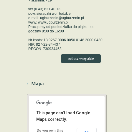
- skarbnik - 19
fax (0 43) 821 40 13
pow. sieradzki woj. łódzkie
e-mail: ugburzenin@ugburzenin.pl
www: www.ugburzenin.pl
Pracujemy od poniedziałku do piątku - od
godziny 8:00 do 16:00
Nr konta: 13 9267 0006 0050 0148 2000 0430
NIP: 827-22-34-437
REGON: 730934453
zobacz wszystkie
Mapa
This page can't load Google
Maps correctly.
Do you own this