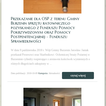
Przekazanie dla OSP z terenu Gminy
Burzenin sprzętu ratowniczego
pozyskanego z Funduszu Pomocy
Pokrzywdzonym oraz Pomocy
Postpenitencjarnej – Funduszu
Sprawiedliwości
W dniu 9 października 2018 r. Wójt Gminy Burzenin Jarosław Janiak
przekazał Prezesowi oraz Skarbnikowi Ochotniczej Straży Pożarnej w
Burzeninie cylindry rozpierające z zestawem końcówek wymiennych o
różnych długościach zakupiony w ...
Data publikacji: 2018-10-09
Kategoria:
Aktualności
czytaj więcej