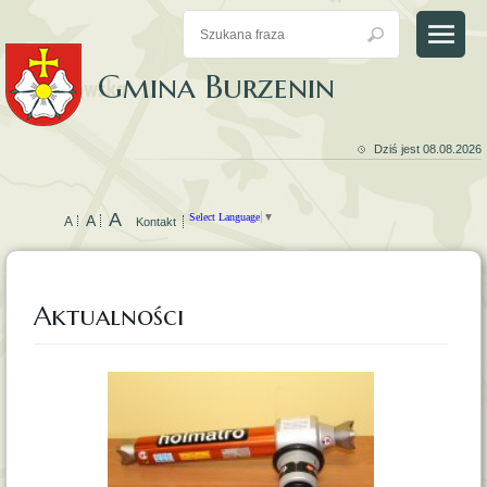
Gmina Burzenin
Dziś jest 08.08.2026
A
Select Language
▼
A
A
Kontakt
Mapa Gminy Burzenin
Czyste Powietrze
Biuletyn Informacji Publicznej
Aktualności