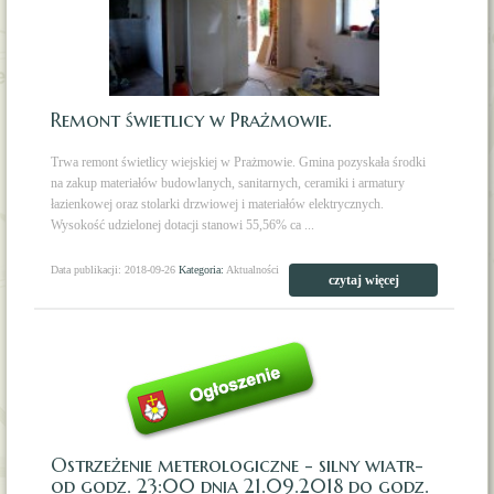
Remont świetlicy w Prażmowie.
Trwa remont świetlicy wiejskiej w Prażmowie. Gmina pozyskała środki
na zakup materiałów budowlanych, sanitarnych, ceramiki i armatury
łazienkowej oraz stolarki drzwiowej i materiałów elektrycznych.
Wysokość udzielonej dotacji stanowi 55,56% ca ...
Data publikacji: 2018-09-26
Kategoria:
Aktualności
czytaj więcej
Ostrzeżenie meterologiczne - silny wiatr-
od godz. 23:00 dnia 21.09.2018 do godz.