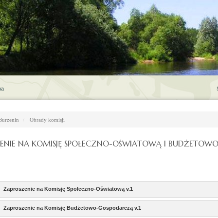
na
Burzenin
Obrady komisji
ENIE NA KOMISJĘ SPOŁECZNO-OŚWIATOWĄ I BUDŻETOWO
Zaproszenie na Komisję Społeczno-Oświatową v.1
Zaproszenie na Komisję Budżetowo-Gospodarczą v.1