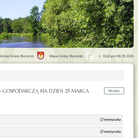
Strona Gminy Burzenin
Mapa Gminy Burzenin
Dziś jest 06.08.2026
-GOSPODARCZĄ NA DZIEŃ 25 MARCA
Metryka
ⓘ metryczka
ⓘ metryczka