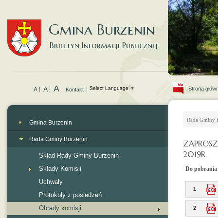
Gmina Burzenin
Biuletyn Informacji Publicznej
A
Select Language
▼
A
Strona głów
A
Kontakt
Rada Gminy 
Gmina Burzenin
Rada Gminy Burzenin
ZAPROSZ
2019R.
Skład Rady Gminy Burzenin
Składy Komisji
Do pobrania
Uchwały
1
Protokoły z posiedzeń
Obrady komisji
2