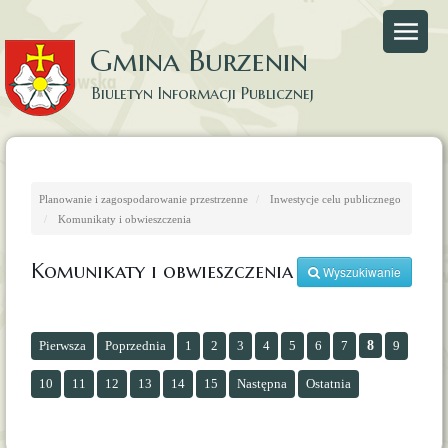
Gmina Burzenin
Biuletyn Informacji Publicznej
Strona główna
Strona Gminy Burzenin
Planowanie i zagospodarowanie przestrzenne
Inwestycje celu publicznego
Komunikaty i obwieszczenia
Komunikaty i obwieszczenia
Wyszukiwanie
Pierwsza
Poprzednia
1
2
3
4
5
6
7
8
9
10
11
12
13
14
15
Następna
Ostatnia